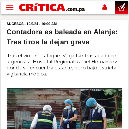
Pasar al contenido principal
SUCESOS - 12/9/24 - 10:00 AM
buscar
Contadora es baleada en Alanje:
Tres tiros la dejan grave
SUCESOS
Tras el violento ataque, Vega fue trasladada de
NACIONAL
urgencia al Hospital Regional Rafael Hernández,
donde se encuentra estable, pero bajo estricta
vigilancia médica.
POLÍTICA
SHOW
DEPORTES
MUNDO