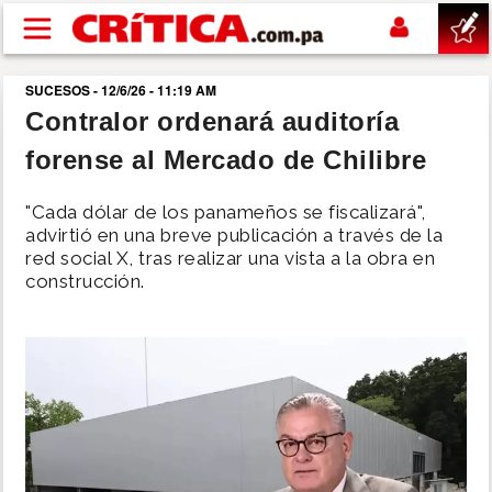
Pasar al contenido principal
SUCESOS - 12/6/26 - 11:19 AM
buscar
Contralor ordenará auditoría
forense al Mercado de Chilibre
SUCESOS
"Cada dólar de los panameños se fiscalizará",
NACIONAL
advirtió en una breve publicación a través de la
red social X, tras realizar una vista a la obra en
construcción.
POLÍTICA
SHOW
DEPORTES
MUNDO