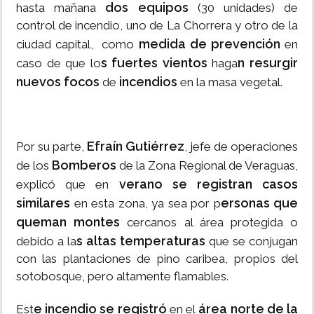
dos equipos
hasta mañana
(30 unidades) de
control de incendio, uno de La Chorrera y otro de la
medida de prevención
ciudad capital, como
en
s fuertes vientos
n resurgir
caso de que lo
haga
nuevos focos
incendios
de
en la masa vegetal.
Efraín Gutiérrez
Por su parte,
, jefe de operaciones
Bomberos
de los
de la Zona Regional de Veraguas,
verano se registran casos
explicó que en
similares
ersonas que
en esta zona, ya sea por p
queman montes
cercanos al área protegida o
s altas temperaturas
debido a la
que se conjugan
con las plantaciones de pino caribea, propios del
sotobosque, pero altamente flamables.
e incendio se registró
área norte de la
Est
en el