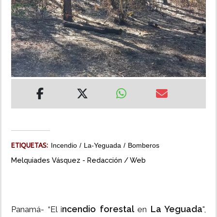
INSÓLITAS
MULTIMEDIA
IMPRESO
ETIQUETAS:
Incendio
La-Yeguada
Bomberos
Melquiades Vásquez - Redacción / Web
ncendio forestal
La Yeguada
Panamá- “El i
en
",