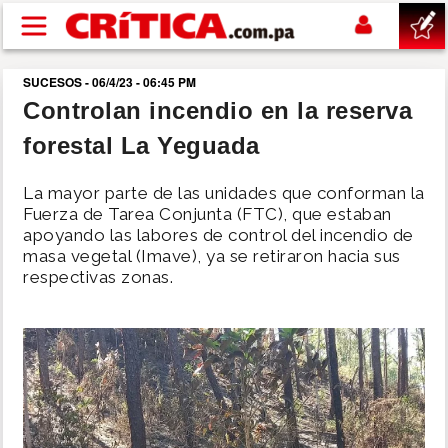
Pasar al contenido principal
SUCESOS - 06/4/23 - 06:45 PM
buscar
Controlan incendio en la reserva
forestal La Yeguada
SUCESOS
La mayor parte de las unidades que conforman la
NACIONAL
Fuerza de Tarea Conjunta (FTC), que estaban
apoyando las labores de control del incendio de
masa vegetal (Imave), ya se retiraron hacia sus
POLÍTICA
respectivas zonas.
SHOW
DEPORTES
MUNDO