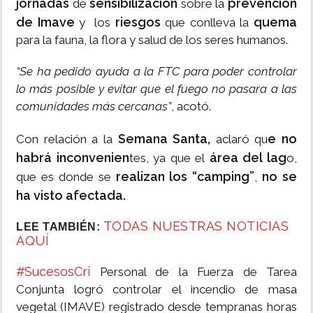
jornadas
sensibilización
prevención
de
sobre la
de Imave
riesgos
quema
y los
que conlleva la
para la fauna, la flora y salud de los seres humanos.
“Se ha pedido ayuda a la FTC para poder controlar
lo más posible y evitar que el fuego no pasara a las
comunidades más cercanas”
, acotó.
Semana Santa,
e no
Con relación a la
aclaró qu
habrá inconvenien
área del lag
tes, ya que el
o,
realizan los “camping”
no se
que es donde se
,
ha visto afectada.
TODAS NUESTRAS NOTICIAS
LEE TAMBIÉN:
AQUÍ
#SucesosCri
Personal de la Fuerza de Tarea
Conjunta logró controlar el incendio de masa
vegetal (IMAVE) registrado desde tempranas horas