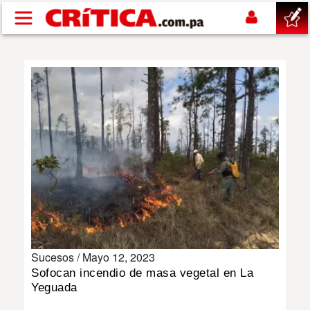
Pasar al contenido principal
buscar
SUCESOS
NACIONAL
POLÍTICA
SHOW
Sucesos /
Mayo 12, 2023
DEPORTES
Sofocan incendio de masa vegetal en La
Yeguada
MUNDO