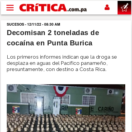
Pasar al contenido principal
SUCESOS - 12/11/22 - 08:30 AM
buscar
Decomisan 2 toneladas de
cocaína en Punta Burica
SUCESOS
Los primeros informes indican que la droga se
NACIONAL
desplaza en aguas del Pacífico panameño,
presuntamente, con destino a Costa Rica.
POLÍTICA
SHOW
DEPORTES
MUNDO