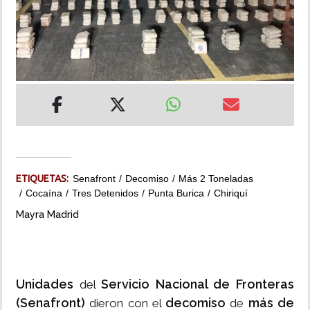
INSÓLITAS
MULTIMEDIA
IMPRESO
ETIQUETAS:
Senafront
Decomiso
Más 2 Toneladas
Cocaína
Tres Detenidos
Punta Burica
Chiriquí
Mayra Madrid
Unidades
Servicio Nacional de Fronteras
del
(Senafront)
decomiso
más de
dieron con el
de