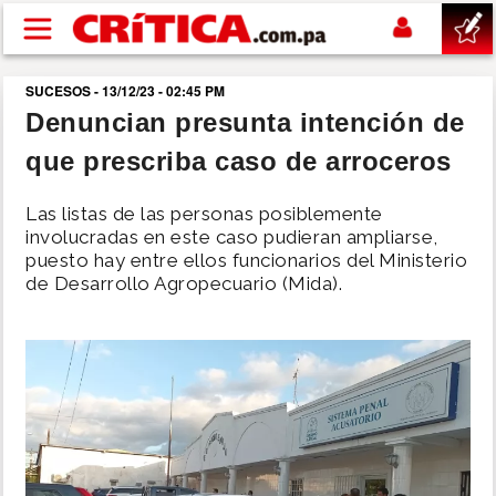
Pasar al contenido principal
SUCESOS - 13/12/23 - 02:45 PM
buscar
Denuncian presunta intención de
que prescriba caso de arroceros
SUCESOS
Las listas de las personas posiblemente
NACIONAL
involucradas en este caso pudieran ampliarse,
puesto hay entre ellos funcionarios del Ministerio
de Desarrollo Agropecuario (Mida).
POLÍTICA
SHOW
DEPORTES
MUNDO