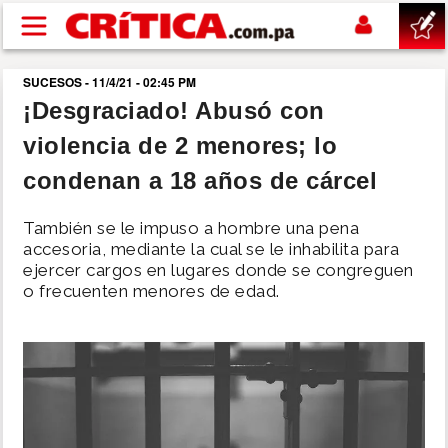
Pasar al contenido principal
SUCESOS - 11/4/21 - 02:45 PM
buscar
¡Desgraciado! Abusó con
violencia de 2 menores; lo
SUCESOS
condenan a 18 años de cárcel
NACIONAL
También se le impuso a hombre una pena
accesoria, mediante la cual se le inhabilita para
POLÍTICA
ejercer cargos en lugares donde se congreguen
o frecuenten menores de edad.
SHOW
DEPORTES
MUNDO