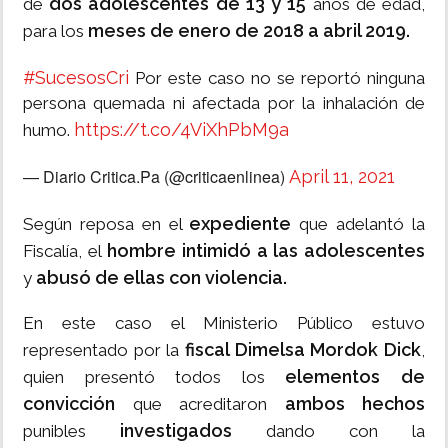
dos adolescentes de 13 y 15
de
años de edad,
meses de enero de 2018 a abril 2019.
para los
#SucesosCri
Por este caso no se reportó ninguna
persona quemada ni afectada por la inhalación de
https://t.co/4ViXhPbM9a
humo.
— Diario Critica.Pa (@criticaenlinea)
April 11, 2021
expediente
Según reposa en el
que adelantó la
hombre intimidó a las adolescentes
Fiscalía, el
abusó de ellas con violencia.
y
En este caso el Ministerio Público estuvo
fiscal Dimelsa Mordok Dick
representado por la
,
elementos de
quien presentó todos los
convicción
ambos hechos
que acreditaron
investigados
punibles
dando con la