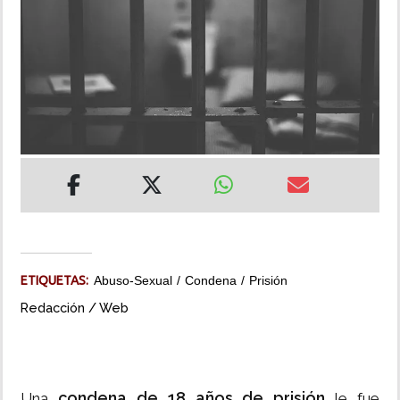
INSÓLITAS
MULTIMEDIA
IMPRESO
ETIQUETAS:
Abuso-Sexual
Condena
Prisión
Redacción / Web
condena de 18 años de prisión
Una
le fue