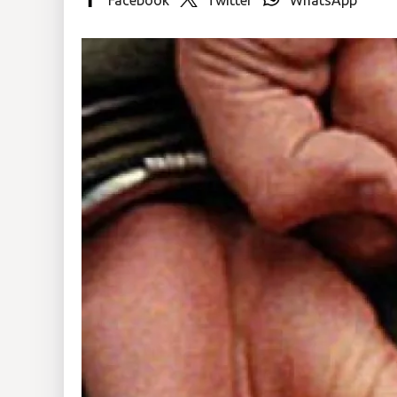
Insólitas
Multimedia
Impreso