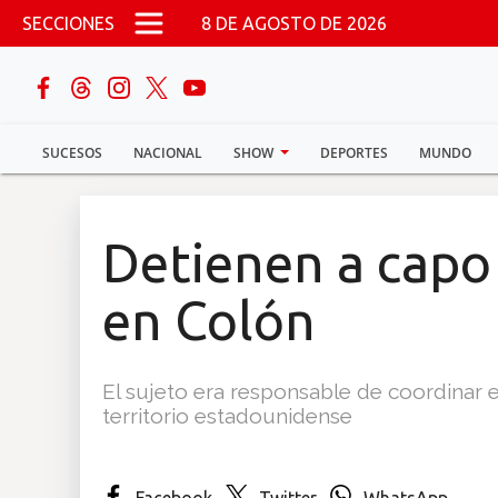
Pasar al contenido principal
SECCIONES
8 DE AGOSTO DE 2026
buscar
SUCESOS
NACIONAL
SHOW
DEPORTES
MUNDO
Sucesos
Nacional
Detienen a capo 
Política
en Colón
Show
El sujeto era responsable de coordinar 
Deportes
territorio estadounidense
Mundo
Facebook
Twitter
WhatsApp