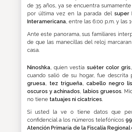
de 35 años, ya se encuentra sumamente 
por última vez en la parada del
super
Interamericana
, entre las 6:00 p.m. y las 1
Ante este panorama, sus familiares inter
de que las manecillas del reloj marcara
casa.
Ninoshka
, quien vestía
suéter color gris
cuando salió de su hogar, fue descrita
gruesa
,
tez trigueña
,
cabello negro li
oscuros y achinados
,
labios gruesos
. M
no tiene
tatuajes ni cicatrices
.
Si usted la ve o tiene datos que p
confidencial a los números telefónicos
99
Atención Primaria de la Fiscalía Regional