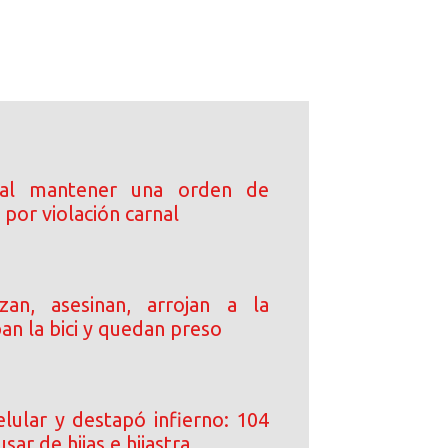
 al mantener una orden de
por violación carnal
an, asesinan, arrojan a la
ban la bici y quedan preso
elular y destapó infierno: 104
sar de hijas e hijastra