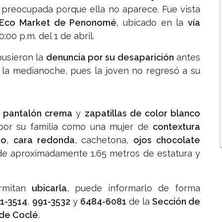
preocupada porque ella no aparece. Fue vista
 Eco Market de Penonomé
, ubicado en la
vía
0:00 p.m. del 1 de abril.
pusieron la
denuncia por su desaparición
antes
n la medianoche, pues la joven no regresó a su
,
pantalón crema
y
zapatillas de color blanco
 por su familia como una mujer de
contextura
so
,
cara redonda
, cachetona,
ojos chocolate
ide aproximadamente 1.65 metros de estatura y
ermitan
ubicarla
, puede informarlo de forma
1-3514
,
991-3532
y
6484-6081
de la
Sección de
 de Coclé
.