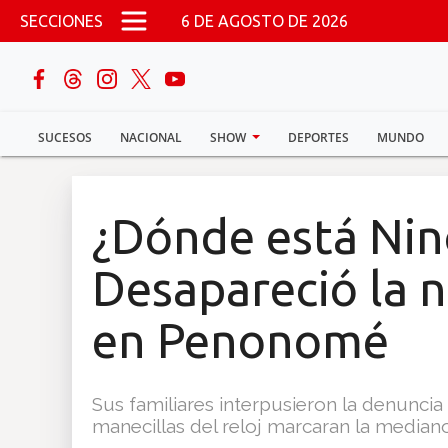
Pasar al contenido principal
SECCIONES
6 DE AGOSTO DE 2026
buscar
SUCESOS
NACIONAL
SHOW
DEPORTES
MUNDO
Sucesos
Nacional
¿Dónde está Nin
Política
Desapareció la n
Show
en Penonomé
Deportes
Sus familiares interpusieron la denuncia
manecillas del reloj marcaran la mediano
Mundo