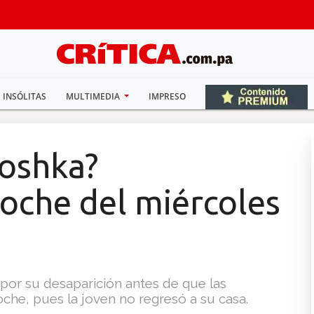
INSÓLITAS
MULTIMEDIA
IMPRESO
oshka?
oche del miércoles
 por su desaparición antes de que las
che, pues la joven no regresó a su casa.