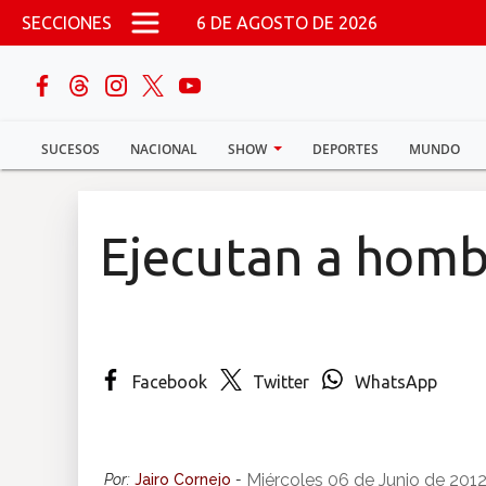
Pasar al contenido principal
SECCIONES
6 DE AGOSTO DE 2026
buscar
SUCESOS
NACIONAL
SHOW
DEPORTES
MUNDO
Sucesos
Nacional
Ejecutan a homb
Política
Show
Facebook
Twitter
WhatsApp
Deportes
Mundo
Miércoles 06 de Junio de 2012
Por:
Jairo Cornejo
-