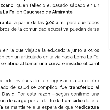
ezcano
, quien falleció el pasado sábado en un
 La Fe
, en
Cauchero de Almirante
.
irante
, a partir de las
9:00 a.m.
, para que todos
embros de la comunidad educativa puedan darse
o
en la que viajaba la educadora junto a otros
ón con un articulado en la vía hacia Loma La Fe.
n se
abrió al tomar una curva
e
invadió el carril
iculado involucrado fue ingresado a un centro
tado de salud se complicó, fue
transferido
al
e
David
. Por esta razón —según confirmó una
ión de cargo
por el delito de
homicidio
doloso,
ía
se mantiene a la espera de que
Medicatura