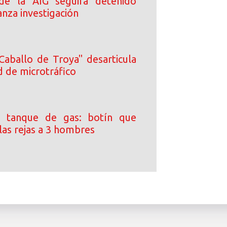
 de la AIG seguirá detenido
nza investigación
Caballo de Troya" desarticula
d de microtráfico
 tanque de gas: botín que
las rejas a 3 hombres