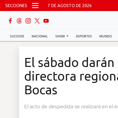
Pasar al contenido principal
SECCIONES
7 DE AGOSTO DE 2026
buscar
SUCESOS
NACIONAL
SHOW
DEPORTES
MUNDO
Sucesos
Nacional
El sábado darán 
Política
directora region
Show
Bocas
Deportes
El acto de despedida se realizará en el es
Mundo