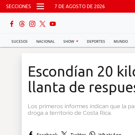
Pasar al contenido principal
SECCIONES
7 DE AGOSTO DE 2026
buscar
SUCESOS
NACIONAL
SHOW
DEPORTES
MUNDO
Sucesos
Nacional
Escondían 20 kil
Política
llanta de respue
Show
Los primeros informes indican que la par
Deportes
droga a territorio de Costa Rica.
Mundo
Facebook
Twitter
WhatsApp