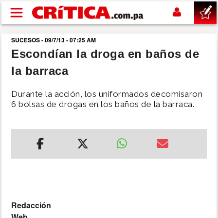
Pasar al contenido principal
SUCESOS - 09/7/13 - 07:25 AM
buscar
Escondían la droga en baños de
la barraca
SUCESOS
Durante la acción, los uniformados decomisaron
NACIONAL
6 bolsas de drogas en los baños de la barraca.
POLÍTICA
SHOW
DEPORTES
Redacción
MUNDO
Web