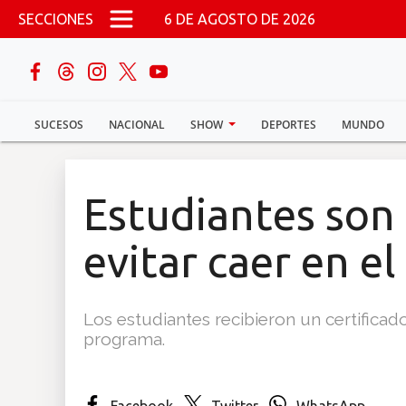
Pasar al contenido principal
SECCIONES
6 DE AGOSTO DE 2026
buscar
SUCESOS
NACIONAL
SHOW
DEPORTES
MUNDO
Sucesos
Nacional
Estudiantes son
Política
evitar caer en e
Show
Los estudiantes recibieron un certificad
Deportes
programa.
Mundo
Facebook
Twitter
WhatsApp