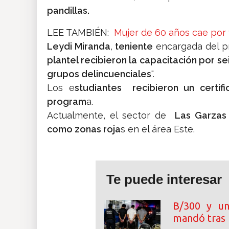
pandillas.
LEE TAMBIÉN:
Mujer de 60 años cae por
Leydi Miranda
,
teniente
encargada del pr
plantel recibieron la capacitación por s
grupos delincuenciales
".
Los e
studiantes recibieron un certi
program
a.
Actualmente, el sector de
Las Garzas 
como zonas roja
s en el área Este.
Te puede interesar
B/300 y un
mandó tras 