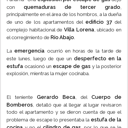
quemaduras de tercer grado
con
,
principalmente en el área de los hombros, a la dueña
edificio 37
de uno de los apartamentos del
del
Villa Lorena
complejo habitacional de
, ubicado en
Río Abajo
el corregimiento de
.
emergencia
La
ocurrió en horas de la tarde de
desperfecto en la
este lunes, luego de que un
estufa
escape de gas
ocasionó un
y la posterior
explosión, mientras la mujer cocinaba.
Gerardo Beca
Cuerpo de
El teniente
, del
Bomberos
, detalló que al llegar al lugar revisaron
todo el apartamento y se dieron cuenta de que el
estufa de la
problema de escape lo presentaba la
cocina
cilindro de gas
y no el
, por lo que se le