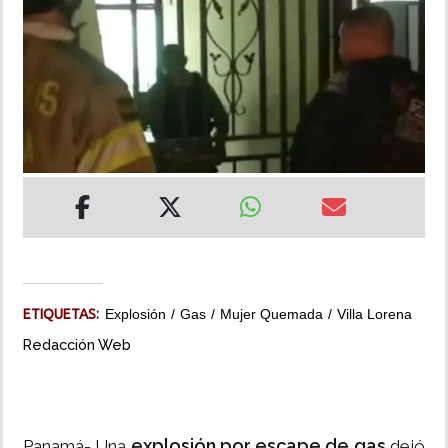
INSÓLITAS
MULTIMEDIA
IMPRESO
ETIQUETAS:
Explosión
Gas
Mujer Quemada
Villa Lorena
Redacción Web
explosión por escape de gas
Panamá- Una
dejó