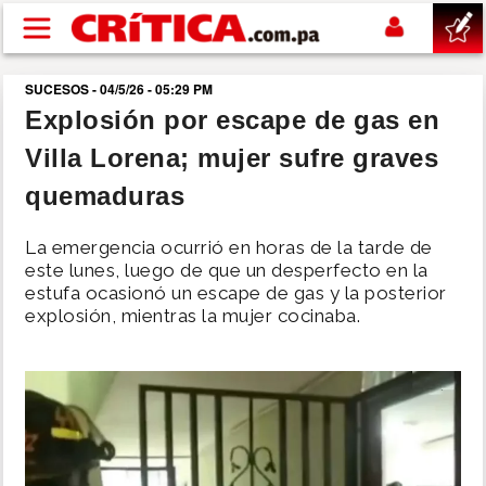
Pasar al contenido principal
SUCESOS - 04/5/26 - 05:29 PM
buscar
Explosión por escape de gas en
Villa Lorena; mujer sufre graves
SUCESOS
quemaduras
NACIONAL
La emergencia ocurrió en horas de la tarde de
este lunes, luego de que un desperfecto en la
POLÍTICA
estufa ocasionó un escape de gas y la posterior
explosión, mientras la mujer cocinaba.
SHOW
DEPORTES
MUNDO