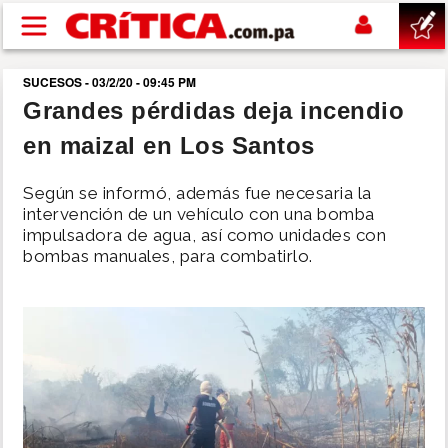
Pasar al contenido principal
SUCESOS - 03/2/20 - 09:45 PM
buscar
Grandes pérdidas deja incendio
en maizal en Los Santos
SUCESOS
Según se informó, además fue necesaria la
NACIONAL
intervención de un vehículo con una bomba
impulsadora de agua, así como unidades con
bombas manuales, para combatirlo.
POLÍTICA
SHOW
DEPORTES
MUNDO