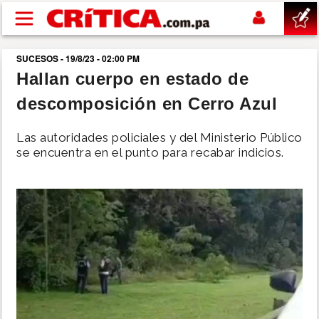
Pasar al contenido principal
SUCESOS - 19/8/23 - 02:00 PM
buscar
Hallan cuerpo en estado de
descomposición en Cerro Azul
SUCESOS
Las autoridades policiales y del Ministerio Público
NACIONAL
se encuentra en el punto para recabar indicios.
POLÍTICA
SHOW
DEPORTES
MUNDO