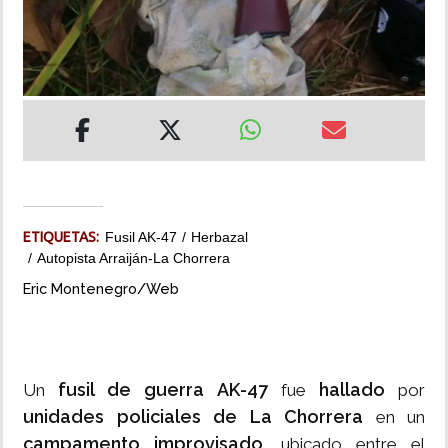
INSÓLITAS
MULTIMEDIA
IMPRESO
ETIQUETAS:
Fusil AK-47
Herbazal
Autopista Arraiján-La Chorrera
Eric Montenegro/Web
fusil de guerra AK-47
hallado
Un
fue
por
unidades policiales de La Chorrera
en un
campamento improvisado
, ubicado entre el