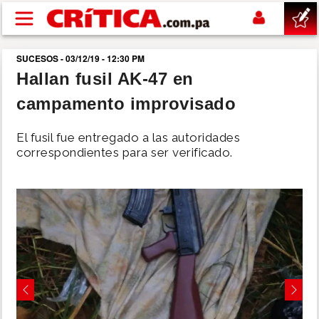
Pasar al contenido principal
SUCESOS - 03/12/19 - 12:30 PM
buscar
Hallan fusil AK-47 en
campamento improvisado
SUCESOS
El fusil fue entregado a las autoridades
NACIONAL
correspondientes para ser verificado.
POLÍTICA
SHOW
DEPORTES
Previous
Next
MUNDO