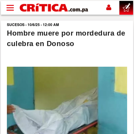
Pasar al contenido principal
SUCESOS - 10/6/25 - 12:00 AM
buscar
Hombre muere por mordedura de
culebra en Donoso
SUCESOS
NACIONAL
POLÍTICA
SHOW
DEPORTES
MUNDO