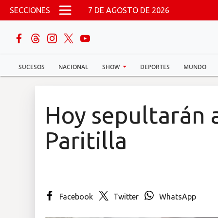
Pasar al contenido principal
SECCIONES
7 DE AGOSTO DE 2026
buscar
SUCESOS
NACIONAL
SHOW
DEPORTES
MUNDO
Sucesos
Nacional
Hoy sepultarán a
Política
Paritilla
Show
Deportes
Facebook
Twitter
WhatsApp
Mundo