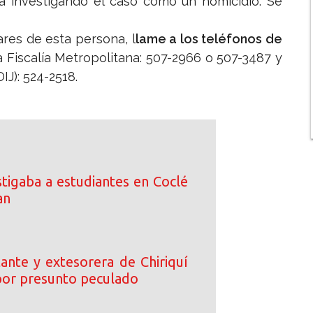
tá investigando el caso como un homicidio. Se
ares de esta persona, l
lame a los teléfonos de
 Fiscalía Metropolitana: 507-2966 o 507-3487 y
IJ): 524-2518.
tigaba a estudiantes en Coclé
an
ante y extesorera de Chiriquí
or presunto peculado