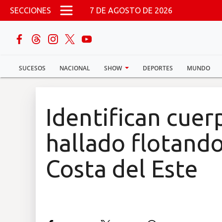
Pasar al contenido principal
SECCIONES
7 DE AGOSTO DE 2026
buscar
SUCESOS
NACIONAL
SHOW
DEPORTES
MUNDO
Sucesos
Nacional
Identifican cue
Política
hallado flotand
Show
Costa del Este
Deportes
Mundo