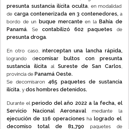
presunta sustancia ilícita oculta
, en modalidad
carga contenerizada en 3 contenedores,
de
a
buque mercante
Bahía de
bordo de un
en la
Panamá
contabilizó 602 paquetes
. Se
de
presunta droga
.
nterceptan una lancha rápida,
En otro caso, i
ecomisar bultos con presunta
logrando d
sustancia ilícita
Sureste de San Carlos
al
,
Panamá Oeste.
provincia de
465 paquetes de sustancia
Se decomisaron
ilícita
dos hombres detenidos.
, y
periodo del año 2022 a la fecha, el
Durante el
Servicio Nacional Aeronaval
mediante la
ejecución de 116 operaciones
logrado el
ha
decomiso total de 81,790
paquetes de