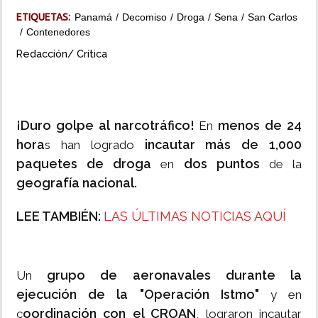
ETIQUETAS:
Panamá
Decomiso
Droga
Sena
San Carlos
INSÓLITAS
Contenedores
Redacción/ Crítica
MULTIMEDIA
IMPRESO
¡Duro golpe al narcotráfico!
menos de 24
En
hora
incautar más de 1,000
s han logrado
paquetes de droga
dos puntos
en
de la
geografía nacional.
LEE TAMBIÉN:
LAS ÚLTIMAS NOTICIAS AQUÍ
grupo de aeronavales durante la
Un
ejecución de la "Operación Istmo"
y en
oordinación con el CROAN
c
, lograron incautar