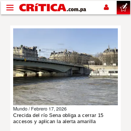
Pasar al contenido principal
buscar
SUCESOS
NACIONAL
POLÍTICA
SHOW
Mundo /
Febrero 17, 2026
DEPORTES
Crecida del río Sena obliga a cerrar 15
accesos y aplican la alerta amarilla
MUNDO