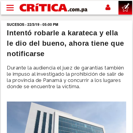
Pasar al contenido principal
SUCESOS - 22/3/19 - 05:00 PM
buscar
Intentó robarle a karateca y ella
le dio del bueno, ahora tiene que
SUCESOS
notificarse
NACIONAL
Durante la audiencia el juez de garantías también
le impuso al investigado la prohibición de salir de
POLÍTICA
la provincia de Panamá y concurrir a los lugares
donde se encuentre la víctima.
SHOW
DEPORTES
MUNDO