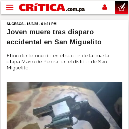
Pasar al contenido principal
SUCESOS - 15/2/25 - 01:21 PM
buscar
Joven muere tras disparo
accidental en San Miguelito
SUCESOS
El incidente ocurrió en el sector de la cuarta
NACIONAL
etapa Mano de Piedra, en el distrito de San
Miguelito.
POLÍTICA
SHOW
DEPORTES
MUNDO