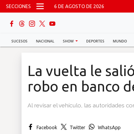
Pasar al contenido principal
SECCIONES
6 DE AGOSTO DE 2026
buscar
SUCESOS
NACIONAL
SHOW
DEPORTES
MUNDO
Sucesos
Nacional
La vuelta le sali
Política
robo en banco de
Show
Al revisar el vehículo, las autoridades c
Deportes
Facebook
Twitter
WhatsApp
Mundo