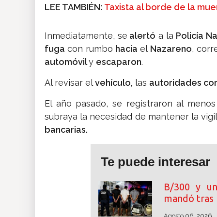
LEE TAMBIÉN:
Taxista al borde de la mue
Inmediatamente, se
alertó
a la
Policía N
fuga
con rumbo
hacia
el
Nazareno
, cor
automóvil
y
escaparon
.
Al revisar el
vehículo,
las
autoridades co
El año pasado, se registraron al menos
subraya la necesidad de mantener la vigi
bancarias.
Te puede interesar
B/300 y un
mandó tras 
Agosto 06, 2026