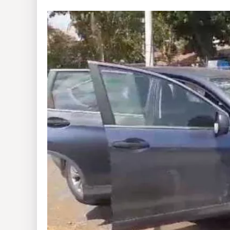
Insólitas
Multimedia
Impreso