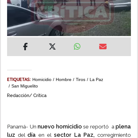
INSÓLITAS
MULTIMEDIA
IMPRESO
ETIQUETAS:
Homicidio
Hombre
Tiros
La Paz
San Miguelito
Redacción/ Crítica
nuevo homicidio
plena
Panamá- Un
se reportó a
luz
día
sector La Paz,
del
en el
corregimiento