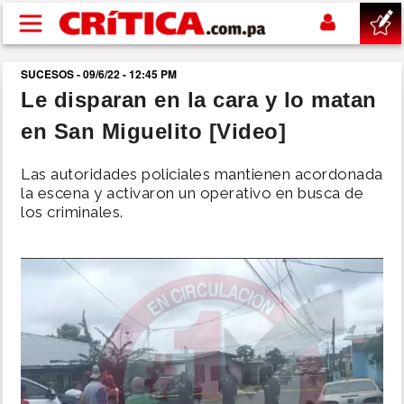
Pasar al contenido principal
SUCESOS - 09/6/22 - 12:45 PM
buscar
Le disparan en la cara y lo matan
en San Miguelito [Video]
SUCESOS
Las autoridades policiales mantienen acordonada
NACIONAL
la escena y activaron un operativo en busca de
los criminales.
POLÍTICA
SHOW
DEPORTES
MUNDO