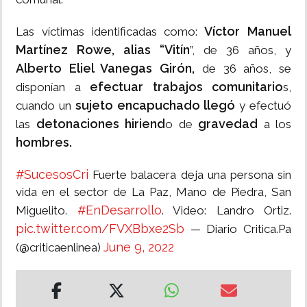
Víctor Manuel
Las víctimas identificadas como:
Martínez Rowe, alias “Vitín
”, de 36 años, y
Alberto Eliel Vanegas Girón,
de 36 años, se
efectuar trabajos comunitario
disponían a
s,
sujeto encapuchado llegó
cuando un
y efectuó
detonaciones hiriend
gravedad
las
o de
a los
hombres.
#SucesosCri
Fuerte balacera deja una persona sin
vida en el sector de La Paz, Mano de Piedra, San
#EnDesarrollo
Miguelito.
. Video: Landro Ortiz.
pic.twitter.com/FVXBbxe2Sb
— Diario Critica.Pa
June 9, 2022
(@criticaenlinea)