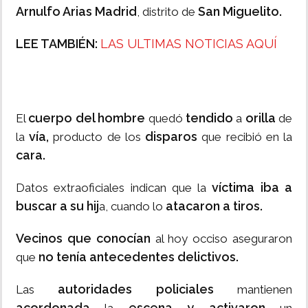
Arnulfo Arias Madrid
San Miguelito.
, distrito de
LEE TAMBIÉN:
LAS ULTIMAS NOTICIAS AQUÍ
cuerpo del hombre
tendido
orilla
El
quedó
a
de
vía,
disparos
la
producto de los
que recibió en la
cara.
víctima iba a
Datos extraoficiales indican que la
buscar a su hij
atacaron a tiros.
a, cuando lo
Vecinos que conocían
al hoy occiso aseguraron
no tenía antecedentes delictivos.
que
autoridades policiales
Las
mantienen
acordonada
escena y activaron