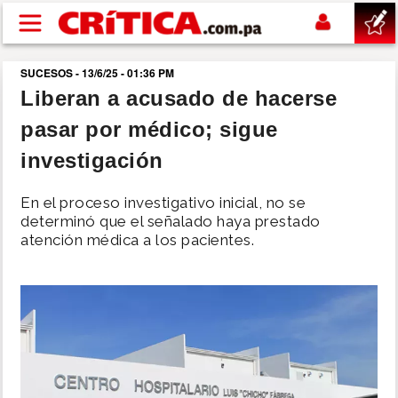
Pasar al contenido principal
SUCESOS - 13/6/25 - 01:36 PM
buscar
Liberan a acusado de hacerse
pasar por médico; sigue
SUCESOS
investigación
NACIONAL
En el proceso investigativo inicial, no se
determinó que el señalado haya prestado
POLÍTICA
atención médica a los pacientes.
SHOW
DEPORTES
MUNDO