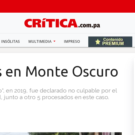
INSÓLITAS
MULTIMEDIA
IMPRESO
os en Monte Oscuro
", en 2019, fue declarado no culpable por el
, junto a otro 5 procesados en este caso.