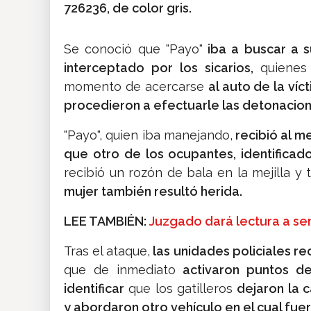
726236, de color gris.
Se conoció que "Payo"
iba a buscar a s
interceptado por los sicarios,
quienes 
momento de acercarse
al auto de la víc
procedieron a efectuarle las detonacion
"Payo", quien iba manejando,
recibió al me
que otro de los ocupantes, identificad
recibió un rozón de bala en la mejilla y
mujer también resultó herida.
LEE TAMBIÉN:
Juzgado dará lectura a sen
Tras el ataque,
las unidades policiales re
que de inmediato
activaron puntos de
identificar
que los gatilleros
dejaron la 
y abordaron otro vehículo en el cual fu