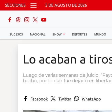
Pasar al contenido principal
SECCIONES
5 DE AGOSTO DE 2026
buscar
SUCESOS
NACIONAL
SHOW
DEPORTES
MUNDO
Sucesos
Nacional
Lo acaban a tir
Política
Luego de varias semanas de juicio, "Payo
Show
hecho, por lo que fue dejado en libertad
Deportes
Facebook
Twitter
WhatsApp
Mundo