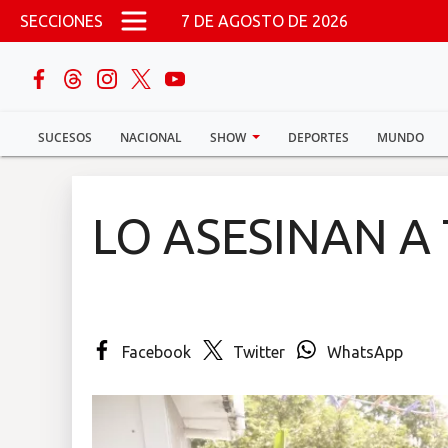
Pasar al contenido principal
SECCIONES
7 DE AGOSTO DE 2026
buscar
SUCESOS
NACIONAL
SHOW
DEPORTES
MUNDO
Sucesos
Nacional
LO ASESINAN A
Política
Show
Facebook
Twitter
WhatsApp
Deportes
Mundo