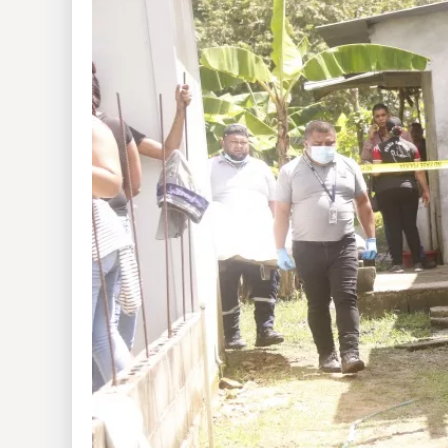
Insólitas
Multimedia
Impreso