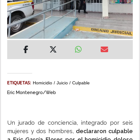
INSÓLITAS
MULTIMEDIA
IMPRESO
ETIQUETAS:
Homicidio
Juicio
Culpable
Eric Montenegro/Web
Un jurado de conciencia, integrado por seis
mujeres y dos hombres,
declararon culpable
a Eric García Flores por el homicidio doloso