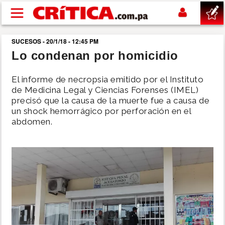
Pasar al contenido principal
SUCESOS - 20/1/18 - 12:45 PM
buscar
Lo condenan por homicidio
SUCESOS
El informe de necropsia emitido por el Instituto
de Medicina Legal y Ciencias Forenses (IMEL)
precisó que la causa de la muerte fue a causa de
NACIONAL
un shock hemorrágico por perforación en el
abdomen.
POLÍTICA
SHOW
DEPORTES
MUNDO