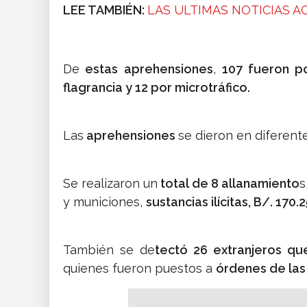
LEE TAMBIÉN:
LAS ULTIMAS NOTICIAS A
De
estas aprehensiones
,
107 fueron po
flagrancia y 12 por microtráfico.
Las
aprehensiones
se dieron en diferente
Se realizaron un
total de 8 allanamiento
s
y municiones,
sustancias ilícitas, B/. 170
También se de
tectó 26 extranjeros qu
quienes fueron puestos a
órdenes de las