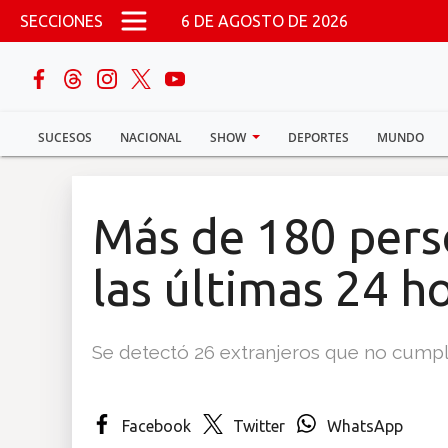
Pasar al contenido principal
SECCIONES
6 DE AGOSTO DE 2026
buscar
SUCESOS
NACIONAL
SHOW
DEPORTES
MUNDO
Sucesos
Nacional
Más de 180 pers
Política
las últimas 24 h
Show
Se detectó 26 extranjeros que no cumplí
Deportes
Facebook
Twitter
WhatsApp
Mundo