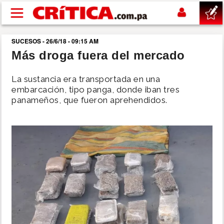
Pasar al contenido principal
SUCESOS - 26/6/18 - 09:15 AM
buscar
Más droga fuera del mercado
SUCESOS
La sustancia era transportada en una
embarcación, tipo panga, donde iban tres
panameños, que fueron aprehendidos.
NACIONAL
POLÍTICA
SHOW
DEPORTES
MUNDO