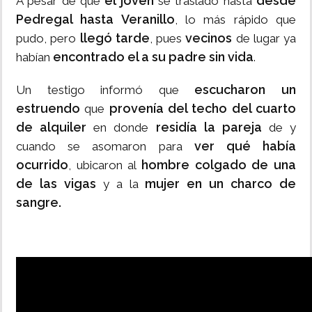
el joven
desde
A pesar de que
se trasladó hasta
Pedregal hasta Veranillo
, lo más rápido que
llegó tarde
vecinos
pudo, pero
, pues
de lugar ya
encontrado el a su padre sin vida
habían
.
escucharon un
Un testigo informó que
estruendo
provenía del techo del cuarto
que
de alquiler
residía la pareja
en donde
de y
ver qué había
cuando se asomaron para
ocurrido
hombre colgado de una
, ubicaron al
de las vigas
mujer en un charco de
y a la
sangre.