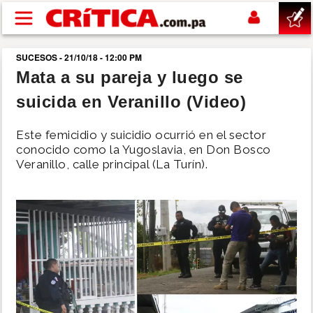
Pasar al contenido principal
SUCESOS - 21/10/18 - 12:00 PM
buscar
Mata a su pareja y luego se
suicida en Veranillo (Video)
SUCESOS
Este femicidio y suicidio ocurrió en el sector
NACIONAL
conocido como la Yugoslavia, en Don Bosco
Veranillo, calle principal (La Turín).
POLÍTICA
SHOW
DEPORTES
MUNDO