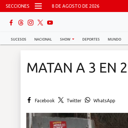
Pasar al contenido principal
SECCIONES
8 DE AGOSTO DE 2026
buscar
SUCESOS
NACIONAL
SHOW
DEPORTES
MUNDO
Sucesos
Nacional
MATAN A 3 EN 
Política
Show
Facebook
Twitter
WhatsApp
Deportes
Mundo