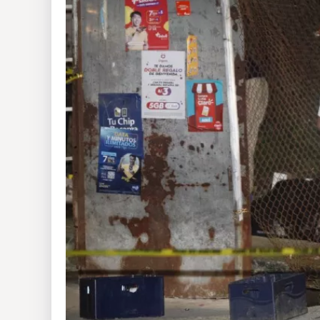
Insólitas
Multimedia
Impreso