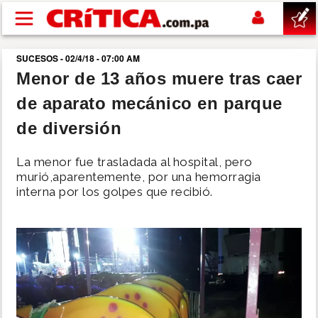
Pasar al contenido principal
SUCESOS - 02/4/18 - 07:00 AM
buscar
Menor de 13 años muere tras caer
de aparato mecánico en parque
SUCESOS
de diversión
NACIONAL
La menor fue trasladada al hospital, pero
murió,aparentemente, por una hemorragia
POLÍTICA
interna por los golpes que recibió.
SHOW
DEPORTES
MUNDO