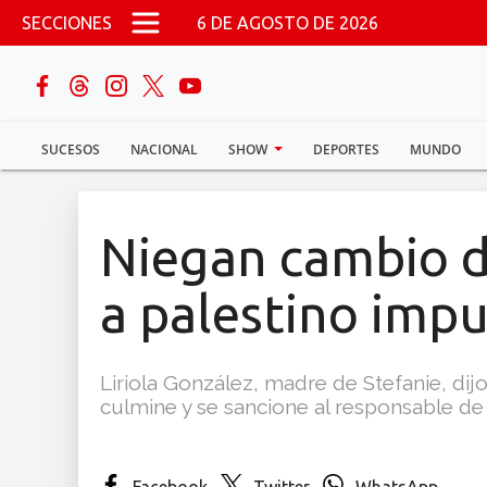
Pasar al contenido principal
SECCIONES
6 DE AGOSTO DE 2026
buscar
SUCESOS
NACIONAL
SHOW
DEPORTES
MUNDO
Sucesos
Nacional
Niegan cambio d
Política
a palestino impu
Show
Liriola González, madre de Stefanie, di
Deportes
culmine y se sancione al responsable de 
Mundo
Facebook
Twitter
WhatsApp