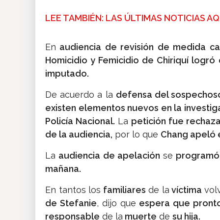
LEE TAMBIÉN: LAS ÚLTIMAS NOTICIAS AQ
En
audiencia de revisión de medida caut
Homicidio y Femicidio de Chiriquí logró
imputado.
De acuerdo a la
defensa del sospechoso
existen elementos nuevos en la investig
Policía Nacional.
La
petición fue rechaz
de la audiencia,
por lo que
Chang apeló e
La
audiencia de apelación
se
programó
mañana.
En tantos los
familiares
de la
víctima
vol
de Stefanie
, dijo que
espera que pronto
responsable
de la
muerte
de
su hija.