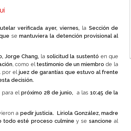
UÍ
elar verificada ayer, viernes,
la
Sección de
 que
se
mantuviera la detención provisional al
, Jorge Chang,
la
solicitud la sustentó
en que
ación
, como el
testimonio de un miembro
de la
a
por el
juez de garantías que estuvo al frente
sta decisión.
para el
próximo 28 de junio,
a las
10:45 de la
vieron a
pedir justicia.
Liriola González, madre
 todo esté
proceso culmine
y se
sancione
al