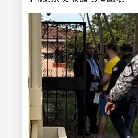
Insólitas
Multimedia
Impreso