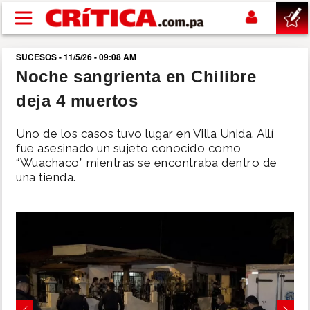
Pasar al contenido principal
SUCESOS - 11/5/26 - 09:08 AM
buscar
Noche sangrienta en Chilibre
deja 4 muertos
SUCESOS
Uno de los casos tuvo lugar en Villa Unida. Allí
NACIONAL
fue asesinado un sujeto conocido como
“Wuachaco” mientras se encontraba dentro de
una tienda.
POLÍTICA
SHOW
DEPORTES
MUNDO