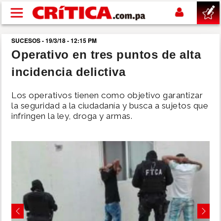
Pasar al contenido principal
SUCESOS - 19/3/18 - 12:15 PM
buscar
Operativo en tres puntos de alta
incidencia delictiva
SUCESOS
Los operativos tienen como objetivo garantizar
NACIONAL
la seguridad a la ciudadanía y busca a sujetos que
infringen la ley, droga y armas.
POLÍTICA
SHOW
DEPORTES
MUNDO
Previous
Next