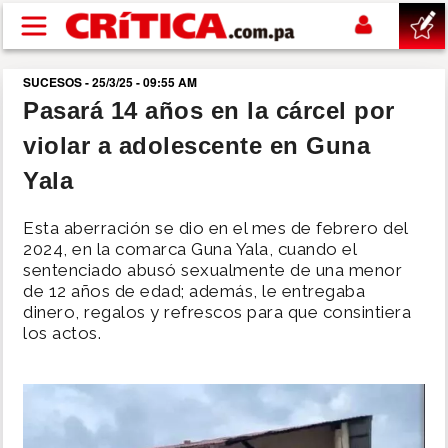
Pasar al contenido principal
SUCESOS - 25/3/25 - 09:55 AM
buscar
Pasará 14 años en la cárcel por
violar a adolescente en Guna
SUCESOS
Yala
NACIONAL
Esta aberración se dio en el mes de febrero del
2024, en la comarca Guna Yala, cuando el
POLÍTICA
sentenciado abusó sexualmente de una menor
de 12 años de edad; además, le entregaba
dinero, regalos y refrescos para que consintiera
SHOW
los actos.
DEPORTES
MUNDO