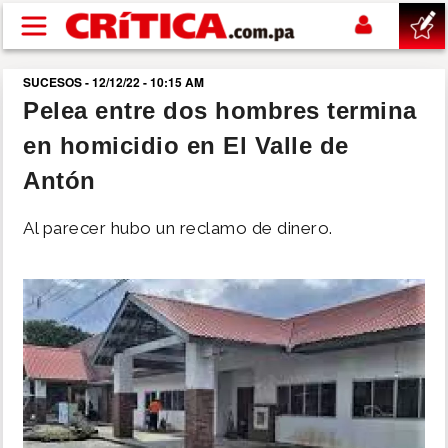
Pasar al contenido principal
SUCESOS - 12/12/22 - 10:15 AM
buscar
Pelea entre dos hombres termina
en homicidio en El Valle de
SUCESOS
Antón
NACIONAL
Al parecer hubo un reclamo de dinero.
POLÍTICA
SHOW
DEPORTES
MUNDO