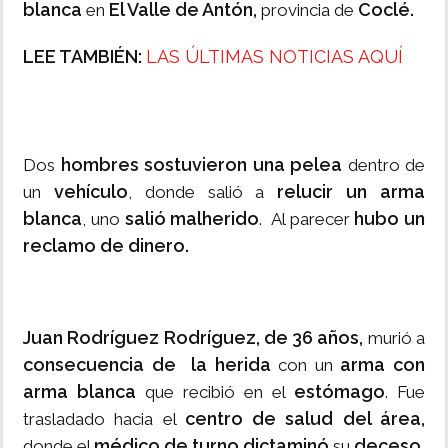
blanca
El Valle de Antón,
Coclé.
en
provincia de
LEE TAMBIÉN:
LAS ÚLTIMAS NOTICIAS AQUÍ
hombres sostuvieron una pelea
Dos
dentro de
vehículo
relucir un arma
un
, donde salió a
blanca
salió malherido
hubo un
, uno
. Al parecer
reclamo de dinero.
Juan Rodríguez Rodríguez, de 36 años,
murió a
consecuencia de la herida
arma con
con un
arma blanca
estómago
que recibió en el
. Fue
centro de salud del área,
trasladado hacia el
médico de turno dictaminó
deceso.
donde el
su