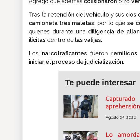
Agregó que además
colisionaron
otro
veh
Tras la
retención del vehículo
y sus
dos 
camioneta tres maletas
, por lo que
se c
quienes durante una
diligencia de all
ilícitas
dentro de
las valijas.
Los
narcotraficantes
fueron
remitidos
iniciar el proceso de judicialización
.
Te puede interesar
Capturado
aprehensión 
Agosto 05, 2026
Lo amordaz