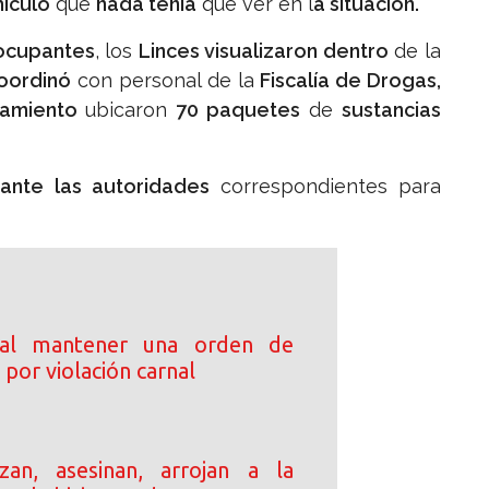
ículo
que
nada tenía
que ver en l
a situación.
ocupantes
, los
Linces visualizaron dentro
de la
oordinó
con personal de la
Fiscalía de Drogas,
anamiento
ubicaron
70 paquetes
de
sustancias
 ante las autoridades
correspondientes para
 al mantener una orden de
por violación carnal
an, asesinan, arrojan a la