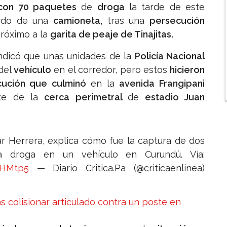
con 70 paquetes
de
droga
la tarde de este
rdo de una
camioneta,
tras una
persecución
próximo a la
garita de peaje de Tinajitas.
indicó que unas unidades de la
Policía Nacional
del
vehículo
en el corredor, pero estos
hicieron
cución que culminó
en la
avenida Frangipani
rte de la
cerca perimetral
de
estadio Juan
 Herrera, explica cómo fue la captura de dos
a droga en un vehículo en Curundú. Vía:
chHMtp5
— Diario Critica.Pa (@criticaenlinea)
 colisionar articulado contra un poste en