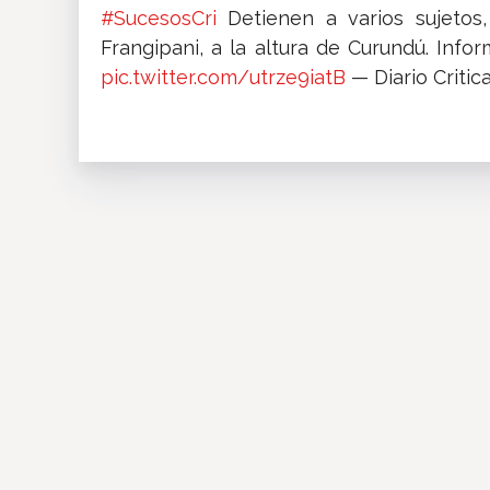
#SucesosCri
Detienen a varios sujetos,
Frangipani, a la altura de Curundú. Infor
pic.twitter.com/utrze9iatB
— Diario Critic