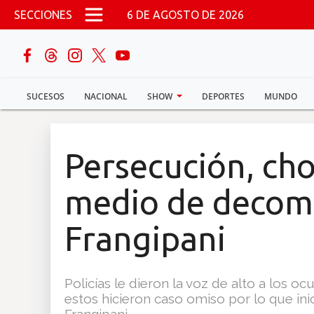
Pasar al contenido principal
SECCIONES
6 DE AGOSTO DE 2026
buscar
SUCESOS
NACIONAL
SHOW
DEPORTES
MUNDO
Sucesos
Nacional
Persecución, ch
Política
medio de decomi
Show
Frangipani
Deportes
Policías le dieron la voz de alto a los o
estos hicieron caso omiso por lo que ini
Mundo
Frangipani.