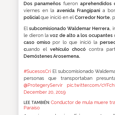
Dos panameños
fueron
aprehendidos 
viernes en la
avenida Frangipani
a bo
policial
que inició en el
Corredor Norte
, 
El
subcomisionado Waldemar Herrera
, 
le dieron la
voz de alto a los ocupantes
caso omiso
por lo que inició la
perse
c
uando el
vehículo chocó
contra pa
Demóstenes Arosemena.
#SucesosCri
El subcomisionado Waldemar
personas que transportaban presunt
@ProtegeryServir
pic.twitter.com/cYF
December 20, 2019
Conductor de mula muere tras
LEE TAMBIÉN:
Paraíso