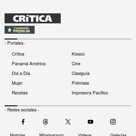
- Portales -
Crítica
Kiosco
Panamá América
Cine
Día a Día
Clasiguía
Mujer
Prémiate
Recetas
Impresora Pacífico
- Redes sociales -
Noticias
Whatsappcri
Videos
Galerías