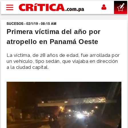
Pasar al contenido principal
SUCESOS - 02/1/19 - 08:15 AM
buscar
Primera víctima del año por
atropello en Panamá Oeste
SUCESOS
La víctima, de 28 años de edad, fue arrollada por
NACIONAL
un vehículo, tipo sedán, que viajaba en dirección
a la ciudad capital.
POLÍTICA
SHOW
DEPORTES
MUNDO