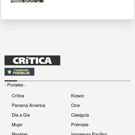
- Portales -
Crítica
Kiosco
Panamá América
Cine
Día a Día
Clasiguía
Mujer
Prémiate
Recetas
Impresora Pacífico