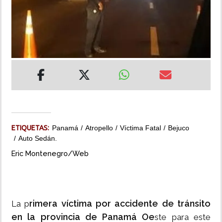
INSÓLITAS
MULTIMEDIA
IMPRESO
ETIQUETAS:
Panamá
Atropello
Víctima Fatal
Bejuco
Auto Sedán.
Eric Montenegro/Web
rimera víctima por accidente de tránsito
La p
en la provincia de Panamá Oe
ste para este