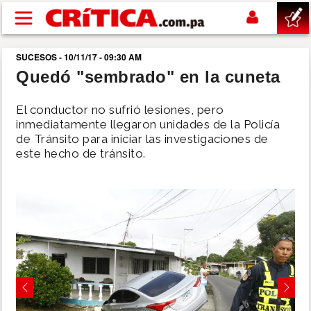
Pasar al contenido principal
SUCESOS - 10/11/17 - 09:30 AM
buscar
Quedó "sembrado" en la cuneta
SUCESOS
El conductor no sufrió lesiones, pero
inmediatamente llegaron unidades de la Policía
de Tránsito para iniciar las investigaciones de
NACIONAL
este hecho de tránsito.
POLÍTICA
SHOW
DEPORTES
Previous
Next
MUNDO