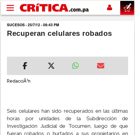
Pasar al contenido principal
SUCESOS - 25/7/12 - 08:43 PM
buscar
Recuperan celulares robados
SUCESOS
NACIONAL
POLÍTICA
RedacciÃ³n
SHOW
Seis celulares han sido recuperados en las últimas
DEPORTES
horas por unidades de la Subdirección de
Investigación Judicial de Tocumen, luego de que
MUNDO
fueran robados o hurtados a sus propietarios en