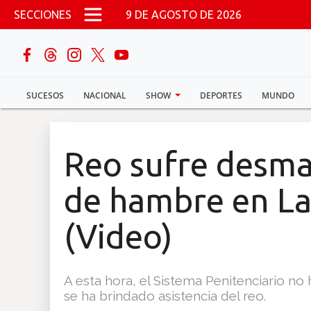
Pasar al contenido principal
SECCIONES
9 DE AGOSTO DE 2026
buscar
SUCESOS
NACIONAL
SHOW
DEPORTES
MUNDO
Sucesos
Nacional
Reo sufre desma
Política
de hambre en La
Show
(Video)
Deportes
A esta hora, el Sistema Penitenciario no
se ha brindado asistencia del reo.
Mundo