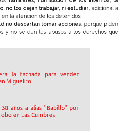
 los
familiares, humillación de los internos, la
, no los dejan trabajar, ni estudiar
, adicional a
 en la atención de los detenidos.
tad no descartan tomar acciones
, porque piden
os y no se den los abusos a los derechos que
era la fachada para vender
an Miguelito
38 años a alias "Babillo" por
 robo en Las Cumbres