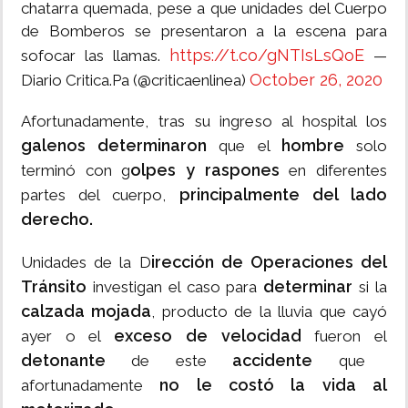
chatarra quemada, pese a que unidades del Cuerpo
de Bomberos se presentaron a la escena para
https://t.co/gNTIsLsQoE
sofocar las llamas.
—
October 26, 2020
Diario Critica.Pa (@criticaenlinea)
Afortunadamente, tras su ingreso al hospital los
galenos determinaron
hombre
que el
solo
olpes y raspones
terminó con g
en diferentes
principalmente del lado
partes del cuerpo,
derecho.
irección de Operaciones del
Unidades de la D
Tránsito
determinar
investigan el caso para
si la
calzada mojada
, producto de la lluvia que cayó
exceso de velocidad
ayer o el
fueron el
detonante
accidente
de este
que
no le costó la vida al
afortunadamente