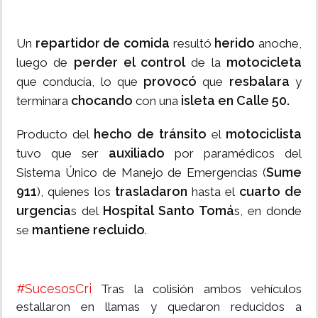
repartidor de comida
herido
Un
resultó
anoche,
perder el control
motocicleta
luego de
de la
provocó
resbalara
que conducía, lo que
que
y
chocando
isleta en Calle 50.
terminara
con una
hecho de tránsito
motociclista
Producto del
el
auxiliado
tuvo que ser
por paramédicos del
Sume
Sistema Único de Manejo de Emergencias (
911
trasladaron
cuarto de
), quienes los
hasta el
urgencia
Hospital Santo Tomá
s del
s, en donde
mantiene recluido
se
.
#SucesosCri
Tras la colisión ambos vehículos
estallaron en llamas y quedaron reducidos a