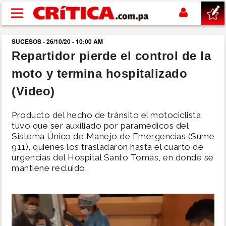
Pasar al contenido principal
SUCESOS - 26/10/20 - 10:00 AM
buscar
Repartidor pierde el control de la
moto y termina hospitalizado
SUCESOS
(Video)
NACIONAL
Producto del hecho de tránsito el motociclista
tuvo que ser auxiliado por paramédicos del
POLÍTICA
Sistema Único de Manejo de Emergencias (Sume
911), quienes los trasladaron hasta el cuarto de
urgencias del Hospital Santo Tomás, en donde se
SHOW
mantiene recluido.
DEPORTES
MUNDO