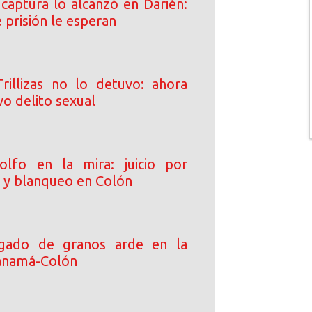
 captura lo alcanzó en Darién:
 prisión le esperan
rillizas no lo detuvo: ahora
o delito sexual
olfo en la mira: juicio por
o y blanqueo en Colón
gado de granos arde en la
anamá-Colón