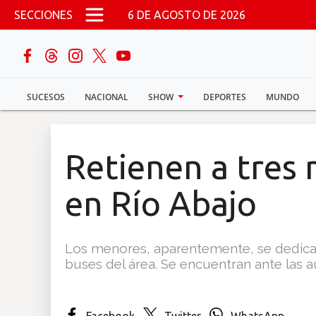
Pasar al contenido principal
SECCIONES
6 DE AGOSTO DE 2026
buscar
SUCESOS
NACIONAL
SHOW
DEPORTES
MUNDO
Sucesos
Nacional
Retienen a tres
Política
en Río Abajo
Show
Los menores, aparentemente, se dedicab
Deportes
buses del área. Se encuentran ante las a
Mundo
Facebook
Twitter
WhatsApp