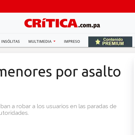
INSÓLITAS
MULTIMEDIA
IMPRESO
 menores por asalto
an a robar a los usuarios en las paradas de
utoridades.