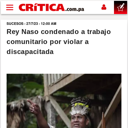
Pasar al contenido principal
SUCESOS - 27/7/23 - 12:00 AM
buscar
Rey Naso condenado a trabajo
comunitario por violar a
SUCESOS
discapacitada
NACIONAL
POLÍTICA
SHOW
DEPORTES
MUNDO